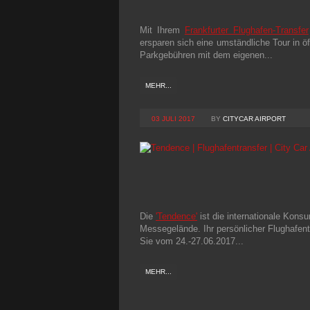
Mit Ihrem
Frankfurter Flughafen-Transfer
ersparen sich eine umständliche Tour in ö
Parkgebühren mit dem eigenen...
MEHR...
03 JULI 2017
BY
CITYCAR AIRPORT
Die
'Tendence'
ist die internationale Ko
Messegelände. Ihr persönlicher Flughafentra
Sie vom 24.-27.06.2017...
MEHR...