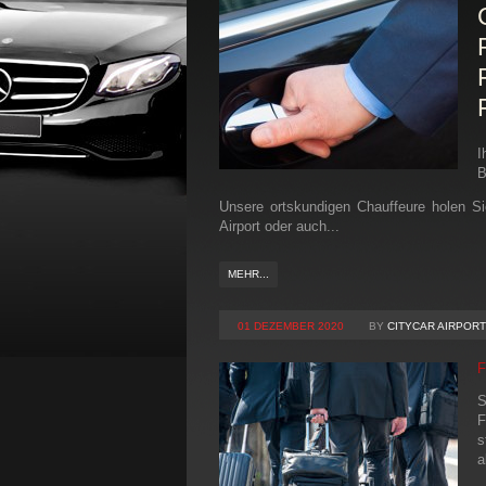
I
B
Unsere ortskundigen Chauffeure holen Si
Airport oder auch...
MEHR...
01 DEZEMBER 2020
BY
CITYCAR AIRPORT
S
F
s
a