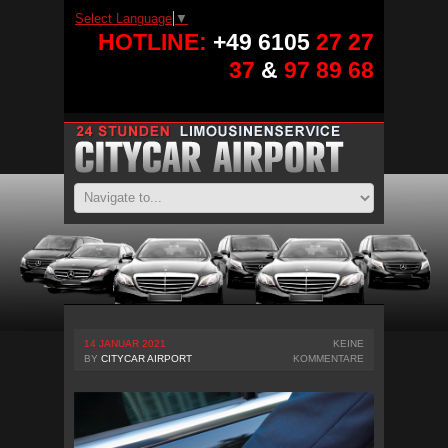
Select Language
▼
HOTLINE:
+49 6105
27 27
37
&
97 89 68
14 JANUAR 2021
KEINE
BY
CITYCAR AIRPORT
KOMMENTARE