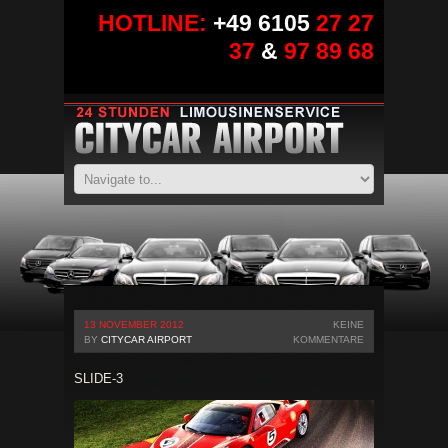
HOTLINE:
+49 6105
27 27
37
&
97 89 68
13 NOVEMBER 2012
KEINE
BY
CITYCAR AIRPORT
KOMMENTARE
SLIDE-3