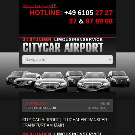
Select Language
▼
HOTLINE:
+49 6105
27 27
37
&
97 89 68
07 MÄRZ 2014
KEINE
BY
CITYCAR AIRPORT
KOMMENTARE
CITY CAR AIRPORT | FLUGHAFENTRANSFER
FRANKFURT AM MAIN