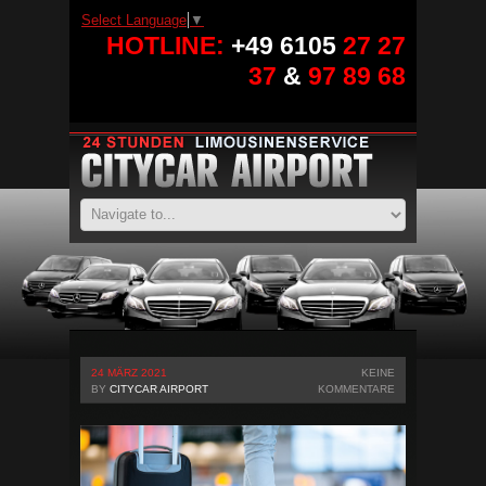
Select Language
▼
HOTLINE:
+49 6105
27 27
37
&
97 89 68
24 MÄRZ 2021
KEINE
BY
CITYCAR AIRPORT
KOMMENTARE