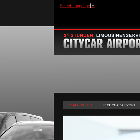
Select Language
▼
02 AUGUST 2013
BY
CITYCAR AIRPORT