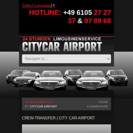
Select Language
▼
HOTLINE:
+49 6105
27 27
37
&
97 89 68
19 DEZEMBER 2012
KEINE
BY
CITYCAR AIRPORT
KOMMENTARE
CREW-TRANSFER | CITY CAR AIRPORT