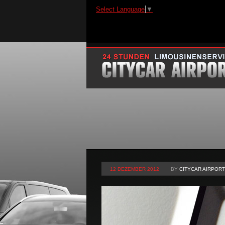
Select Language
▼
12 DEZEMBER 2012
BY
CITYCAR AIRPORT