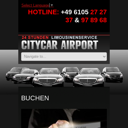
Select Language
▼
HOTLINE:
+49 6105
27 27
37
&
97 89 68
BUCHEN